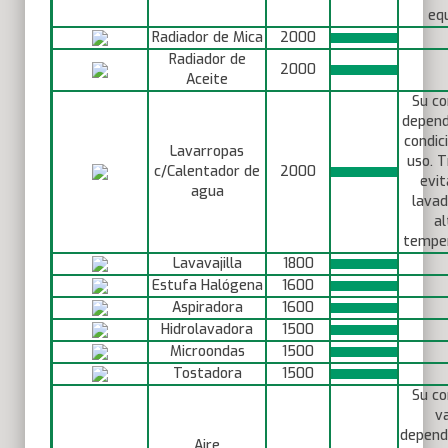
equ
Radiador de Mica
2000
Radiador de
2000
Aceite
Su c
depend
condic
Lavarropas
uso. T
c/Calentador de
2000
evit
agua
lavad
al
temper
Lavavajilla
1800
Estufa Halógena
1600
Aspiradora
1600
Hidrolavadora
1500
Microondas
1500
Tostadora
1500
Su c
va
depend
Aire