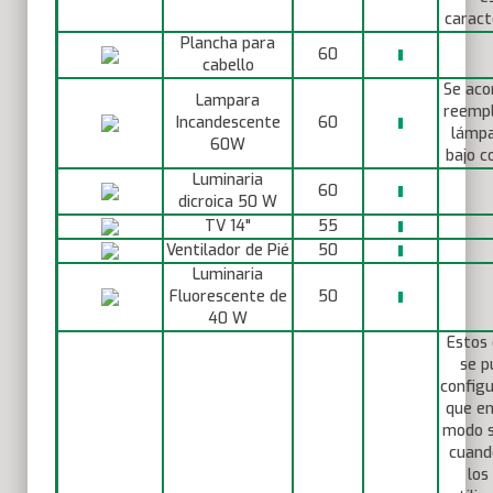
caracte
Plancha para
60
cabello
Se aco
Lampara
reempl
Incandescente
60
lámpa
60W
bajo c
Luminaria
60
dicroica 50 W
TV 14"
55
Ventilador de Pié
50
Luminaria
Fluorescente de
50
40 W
Estos 
se p
configu
que en
modo s
cuand
los