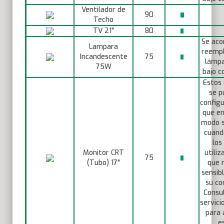
Ventilador de
90
Techo
TV 21"
80
Se aco
Lampara
reempl
Incandescente
75
lámpa
75W
bajo c
Estos 
se p
configu
que en
modo s
cuand
los
Monitor CRT
utiliz
75
(Tubo) 17"
que 
sensib
su co
Consul
servici
para 
e