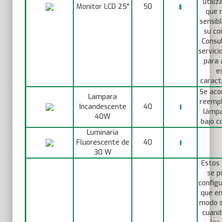
utiliz
Monitor LCD 25"
50
que 
sensib
su co
Consul
servici
para 
e
caracte
Se aco
Lampara
reempl
Incandescente
40
lámpa
40W
bajo c
Luminaria
Fluorescente de
40
30 W
Estos 
se p
configu
que en
modo s
cuand