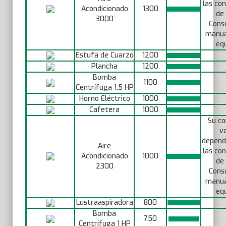
las con
Acondicionado
1300
de 
3000
Consu
manua
equ
Estufa de Cuarzo
1200
Plancha
1200
Bomba
1100
Centrífuga 1,5 HP
Horno Eléctrico
1000
Cafetera
1000
Su c
va
depend
Aire
las con
Acondicionado
1000
de 
2300
Consu
manua
equ
Lustraaspiradora
800
Bomba
750
Centrífuga 1 HP