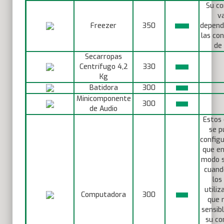
Su c
va
Freezer
350
depend
las con
de 
Secarropas
Centrífugo 4,2
330
Kg
Batidora
300
Minicomponente
300
de Audio
Estos 
se p
configu
que en
modo s
cuand
los
utiliz
Computadora
300
que 
sensib
su co