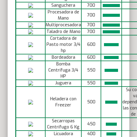
Sanguchera
700
Procesadora de
700
Mano
Multiprocesadora
700
Taladro de Mano
700
Cortadora de
Pasto motor 3/4
600
hp
Bordeadora
600
Bomba
Centrífuga 3/4
550
HP
Juguera
550
Su c
va
Heladera con
500
depend
Freezer
las con
de 
Secarropas
450
Centrífugo 6 Kg
Licuadora
400