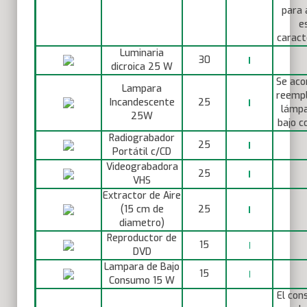
para 
e
caracte
Luminaria
30
dicroica 25 W
Se aco
Lampara
reempl
Incandescente
25
lámpa
25W
bajo c
Radiograbador
25
Portátil c/CD
Videograbadora
25
VHS
Extractor de Aire
(15 cm de
25
diametro)
Reproductor de
15
DVD
Lampara de Bajo
15
Consumo 15 W
El con