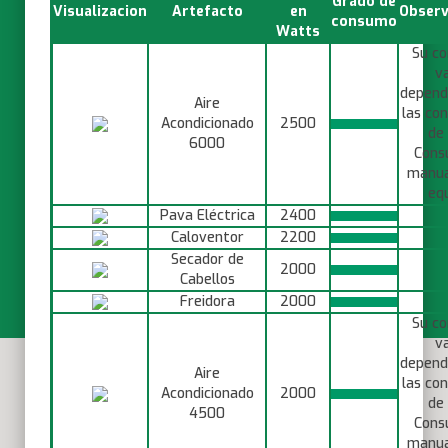
Grado de
Visualizacion
Artefacto
en
Observ
consumo
Watts
Su c
va
depend
Aire
las con
Acondicionado
2500
de 
6000
Consu
manua
equ
Pava Eléctrica
2400
Caloventor
2200
Secador de
2000
Cabellos
Freidora
2000
Su c
va
depend
Aire
las con
Acondicionado
2000
de 
4500
Consu
manua