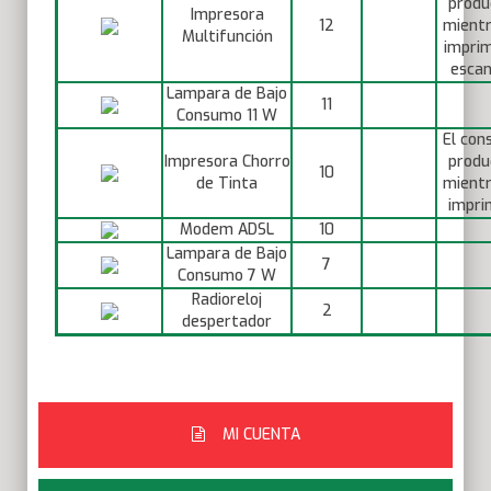
produ
Impresora
12
mientr
Multifunción
imprim
escan
Lampara de Bajo
11
Consumo 11 W
El con
Impresora Chorro
produ
10
de Tinta
mientr
impri
Modem ADSL
10
Lampara de Bajo
7
Consumo 7 W
Radioreloj
2
despertador
MI CUENTA